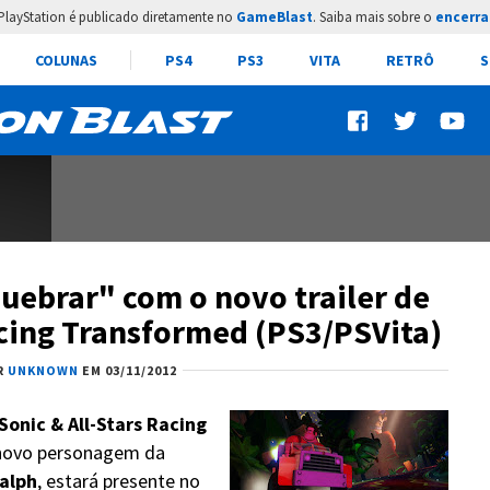
PlayStation é publicado diretamente no
GameBlast
. Saiba mais sobre o
encerra
COLUNAS
PS4
PS3
VITA
RETRÔ
S
uebrar" com o novo trailer de
acing Transformed (PS3/PSVita)
R
UNKNOWN
EM 03/11/2012
Sonic & All-Stars Racing
novo personagem da
alph
, estará presente no