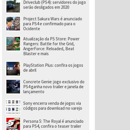
e
Driveclub (PS4): servidores do jogo
v
serão desligados em 2020
el
o
Project Sakura Wars é anunciado
ci
para PS4 e confirmado para o
d
Ocidente
a
d
e
Atualização da PS Store: Power
a
Rangers: Battle for the Grid,
o
AngerForce: Reloaded, Beat
p
Blaster e mais
o
rt
PlayStation Plus: confira os jogos
á
de abril
ti
l
Concrete Genie: jogo exclusivo do
PS4 ganha novo trailer e janela de
lançamento
Sony encerra venda de jogos via
códigos para download no varejo
Persona 5: The Royal é anunciado
para PS4, confira o teaser trailer