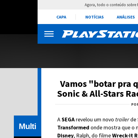
Agora, todo o conteúdo sobre 
CAPA
NOTÍCIAS
ANÁLISES
Vamos "botar pra q
Sonic & All-Stars R
PO
A
SEGA
revelou um novo
trailer
de
Multi
Transformed
onde mostra que o 
Disney
, Ralph, do filme
Wreck-it R