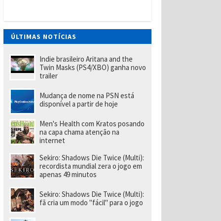
t
W
a
n
t
ÚLTIMAS NOTÍCIAS
e
d
(
Indie brasileiro Aritana and the
P
Twin Masks (PS4/XBO) ganha novo
S
trailer
Vi
t
Mudança de nome na PSN está
a
disponível a partir de hoje
)
tr
a
Men's Health com Kratos posando
z
na capa chama atenção na
u
internet
m
p
Sekiro: Shadows Die Twice (Multi):
o
recordista mundial zera o jogo em
u
apenas 49 minutos
c
o
m
Sekiro: Shadows Die Twice (Multi):
ai
fã cria um modo "fácil" para o jogo
s
d