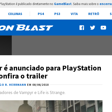
PlayStation é publicado diretamente no
GameBlast
. Saiba mais sobre o
encerra
COLUNAS
PS4
PS3
VITA
RETRÔ
S
r é anunciado para PlayStation
onfira o trailer
GO R. HERRMANN
EM 08/06/2018
dores de Vampyr e Life is Strange.