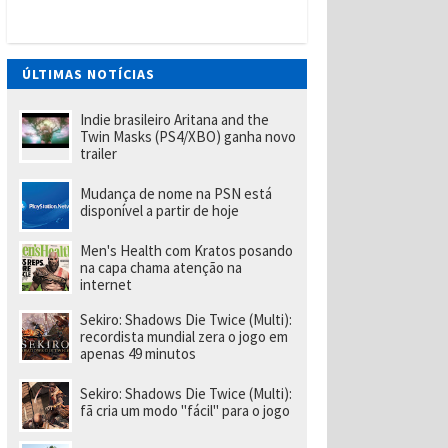
s
s
u
s
(
ÚLTIMAS NOTÍCIAS
P
S
4
Indie brasileiro Aritana and the
)
Twin Masks (PS4/XBO) ganha novo
—
trailer
G
ui
Mudança de nome na PSN está
a
disponível a partir de hoje
d
e
T
Men's Health com Kratos posando
r
na capa chama atenção na
o
internet
f
é
Sekiro: Shadows Die Twice (Multi):
u
recordista mundial zera o jogo em
s
apenas 49 minutos
Sekiro: Shadows Die Twice (Multi):
fã cria um modo "fácil" para o jogo