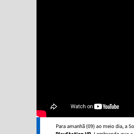
Para amanhã (09) ao meio dia, a S
PlayStation VR
. Lembrando que a