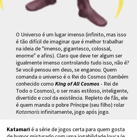
O Universo é um lugar imenso (infinito, mas isso
é tão difícil de imaginar que é melhor trabalhar
na ideia de "imenso, gigantesco, colossal,
enorme" e afins). Claro que deve ter algum ser
igualmente imenso controlando tudo isso, não é?
Se você pensou em deus, se enganou. Quem
comanda o universo é o Rei do Cosmos (também
conhecido como
King of All Cosmos
- Rei de
Todo o Cosmos), o ser mais estiloso, inteligente,
divertido e
cool
da existência. Repleto de fãs, ele
é quem manda o pobre Príncipe (seu filho) rolar
Katamaris
infinitamente, jogo após jogo.
Katamari
é a série de jogos certa para quem gosta
de humor misturado com uma jogabilidade louca (e