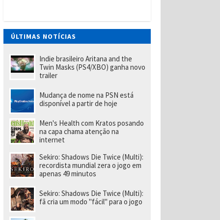
t
W
a
n
t
ÚLTIMAS NOTÍCIAS
e
d
(
Indie brasileiro Aritana and the
P
Twin Masks (PS4/XBO) ganha novo
S
trailer
Vi
t
Mudança de nome na PSN está
a
disponível a partir de hoje
)
tr
a
Men's Health com Kratos posando
z
na capa chama atenção na
u
internet
m
p
Sekiro: Shadows Die Twice (Multi):
o
recordista mundial zera o jogo em
u
apenas 49 minutos
c
o
m
Sekiro: Shadows Die Twice (Multi):
ai
fã cria um modo "fácil" para o jogo
s
d