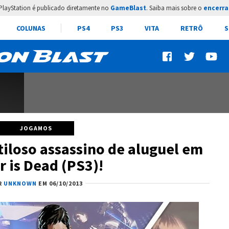
PlayStation é publicado diretamente no
GameBlast
. Saiba mais sobre o
encerra
COLUNAS
PS4
PS3
VITA
RETRÔ
S
JOGAMOS
tiloso assassino de aluguel em
er is Dead (PS3)!
R
UNKNOWN
EM 06/10/2013