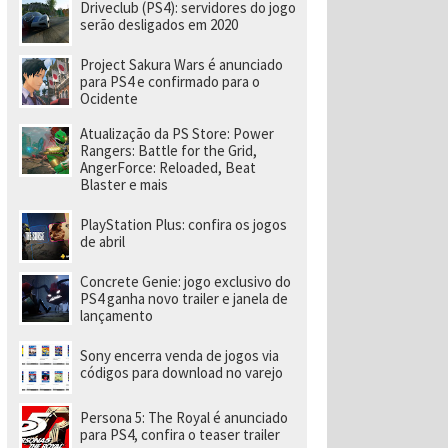
e
Driveclub (PS4): servidores do jogo
v
serão desligados em 2020
el
o
Project Sakura Wars é anunciado
ci
para PS4 e confirmado para o
d
Ocidente
a
d
e
Atualização da PS Store: Power
a
Rangers: Battle for the Grid,
o
AngerForce: Reloaded, Beat
p
Blaster e mais
o
rt
PlayStation Plus: confira os jogos
á
de abril
ti
l
Concrete Genie: jogo exclusivo do
PS4 ganha novo trailer e janela de
lançamento
Sony encerra venda de jogos via
códigos para download no varejo
Persona 5: The Royal é anunciado
para PS4, confira o teaser trailer