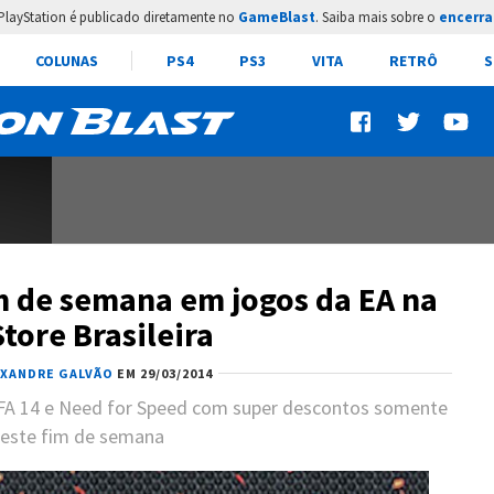
PlayStation é publicado diretamente no
GameBlast
. Saiba mais sobre o
encerra
COLUNAS
PS4
PS3
VITA
RETRÔ
S
m de semana em jogos da EA na
tore Brasileira
EXANDRE GALVÃO
EM 29/03/2014
IFA 14 e Need for Speed com super descontos somente
este fim de semana