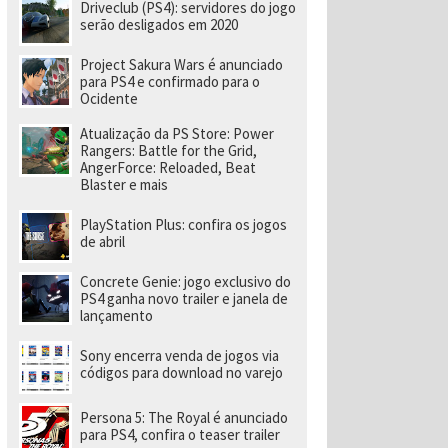
e
Driveclub (PS4): servidores do jogo
v
serão desligados em 2020
el
o
Project Sakura Wars é anunciado
ci
para PS4 e confirmado para o
d
Ocidente
a
d
e
Atualização da PS Store: Power
a
Rangers: Battle for the Grid,
o
AngerForce: Reloaded, Beat
p
Blaster e mais
o
rt
PlayStation Plus: confira os jogos
á
de abril
ti
l
Concrete Genie: jogo exclusivo do
PS4 ganha novo trailer e janela de
lançamento
Sony encerra venda de jogos via
códigos para download no varejo
Persona 5: The Royal é anunciado
para PS4, confira o teaser trailer