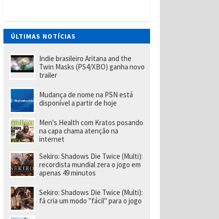
t
W
a
n
t
ÚLTIMAS NOTÍCIAS
e
d
(
Indie brasileiro Aritana and the
P
Twin Masks (PS4/XBO) ganha novo
S
trailer
Vi
t
Mudança de nome na PSN está
a
disponível a partir de hoje
)
tr
a
Men's Health com Kratos posando
z
na capa chama atenção na
u
internet
m
p
Sekiro: Shadows Die Twice (Multi):
o
recordista mundial zera o jogo em
u
apenas 49 minutos
c
o
m
Sekiro: Shadows Die Twice (Multi):
ai
fã cria um modo "fácil" para o jogo
s
d