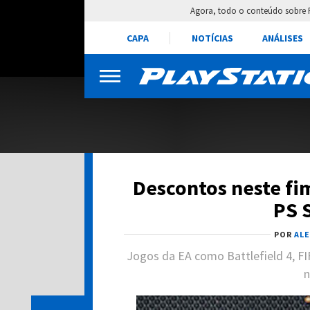
Agora, todo o conteúdo sobre 
CAPA
NOTÍCIAS
ANÁLISES
Descontos neste fi
PS S
POR
AL
Jogos da EA como Battlefield 4, F
n