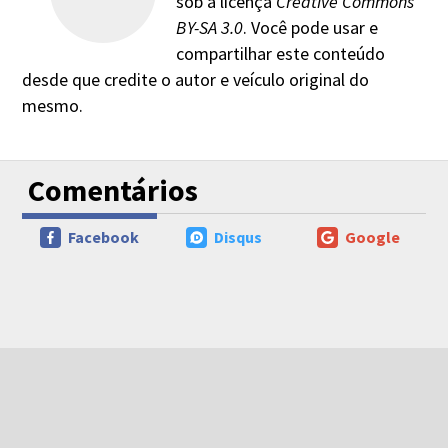
sob a licença
Creative Commons
BY-SA 3.0
. Você pode usar e
compartilhar este conteúdo
desde que credite o autor e veículo original do
mesmo.
Comentários
Facebook
Disqus
Google
PÁGINA ANTERIOR
PRÓXIMA PÁGINA