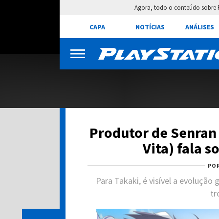
Agora, todo o conteúdo sobre 
CAPA
NOTÍCIAS
ANÁLISES
Produtor de Senran 
Vita) fala s
PO
Para Takaki, é visível a evolução
tr