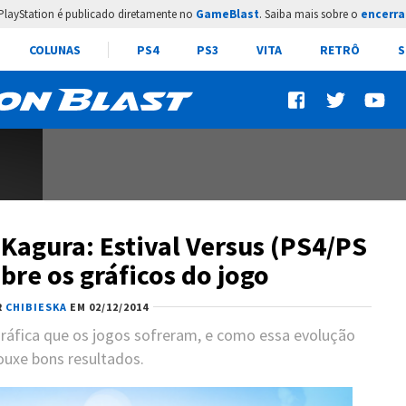
PlayStation é publicado diretamente no
GameBlast
. Saiba mais sobre o
encerra
COLUNAS
PS4
PS3
VITA
RETRÔ
S
Kagura: Estival Versus (PS4/PS
obre os gráficos do jogo
R
CHIBIESKA
EM 02/12/2014
 gráfica que os jogos sofreram, e como essa evolução
ouxe bons resultados.