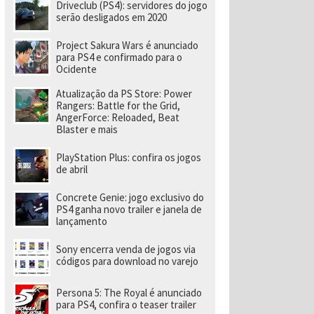
e
Driveclub (PS4): servidores do jogo
v
serão desligados em 2020
el
o
Project Sakura Wars é anunciado
ci
para PS4 e confirmado para o
d
Ocidente
a
d
e
Atualização da PS Store: Power
a
Rangers: Battle for the Grid,
o
AngerForce: Reloaded, Beat
p
Blaster e mais
o
rt
PlayStation Plus: confira os jogos
á
de abril
ti
l
Concrete Genie: jogo exclusivo do
PS4 ganha novo trailer e janela de
lançamento
Sony encerra venda de jogos via
códigos para download no varejo
Persona 5: The Royal é anunciado
para PS4, confira o teaser trailer