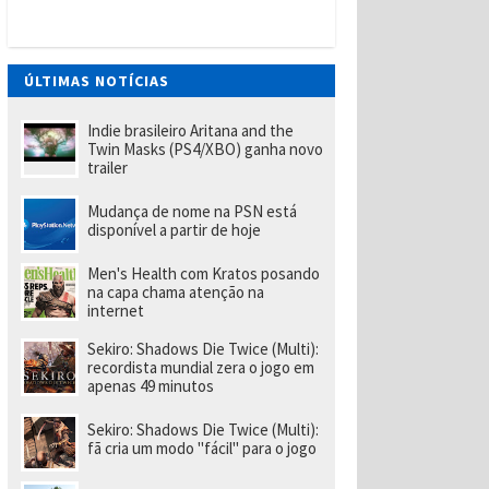
t
W
a
n
t
ÚLTIMAS NOTÍCIAS
e
d
(
Indie brasileiro Aritana and the
P
Twin Masks (PS4/XBO) ganha novo
S
trailer
Vi
t
Mudança de nome na PSN está
a
disponível a partir de hoje
)
tr
a
Men's Health com Kratos posando
z
na capa chama atenção na
u
internet
m
p
Sekiro: Shadows Die Twice (Multi):
o
recordista mundial zera o jogo em
u
apenas 49 minutos
c
o
m
Sekiro: Shadows Die Twice (Multi):
ai
fã cria um modo "fácil" para o jogo
s
d