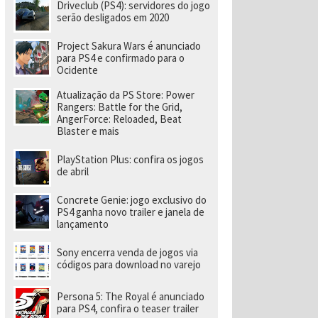
e
Driveclub (PS4): servidores do jogo
v
serão desligados em 2020
el
o
Project Sakura Wars é anunciado
ci
para PS4 e confirmado para o
d
Ocidente
a
d
e
Atualização da PS Store: Power
a
Rangers: Battle for the Grid,
o
AngerForce: Reloaded, Beat
p
Blaster e mais
o
rt
PlayStation Plus: confira os jogos
á
de abril
ti
l
Concrete Genie: jogo exclusivo do
PS4 ganha novo trailer e janela de
lançamento
Sony encerra venda de jogos via
códigos para download no varejo
Persona 5: The Royal é anunciado
para PS4, confira o teaser trailer