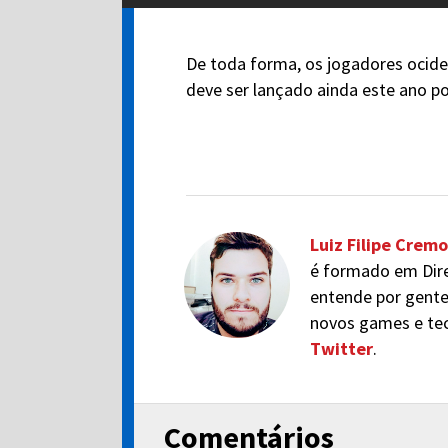
De toda forma, os jogadores ociden
deve ser lançado ainda este ano po
Luiz Filipe Cremo
é formado em Dire
entende por gente
novos games e tec
Twitter
.
Comentários