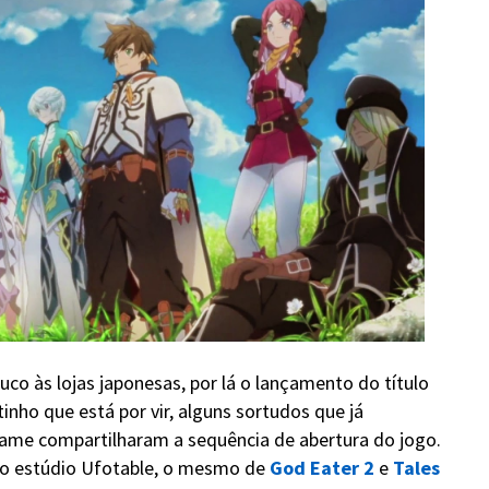
co às lojas japonesas, por lá o lançamento do título
nho que está por vir, alguns sortudos que já
ame compartilharam a sequência de abertura do jogo.
lo estúdio Ufotable, o mesmo de
God Eater 2
e
Tales