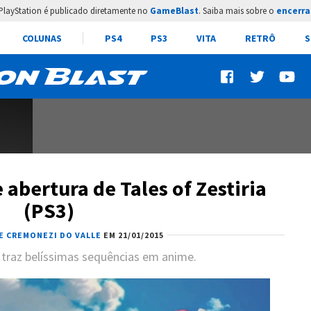
PlayStation é publicado diretamente no
GameBlast
. Saiba mais sobre o
encerra
COLUNAS
PS4
PS3
VITA
RETRÔ
S
 abertura de Tales of Zestiria
(PS3)
PE CREMONEZI DO VALLE
EM 21/01/2015
 traz belíssimas sequências em anime.