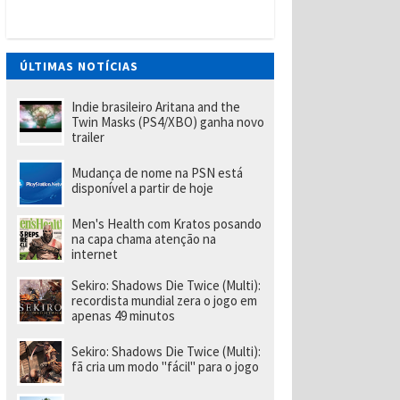
t
W
a
n
t
ÚLTIMAS NOTÍCIAS
e
d
(
Indie brasileiro Aritana and the
P
Twin Masks (PS4/XBO) ganha novo
S
trailer
Vi
t
Mudança de nome na PSN está
a
disponível a partir de hoje
)
tr
a
Men's Health com Kratos posando
z
na capa chama atenção na
u
internet
m
p
Sekiro: Shadows Die Twice (Multi):
o
recordista mundial zera o jogo em
u
apenas 49 minutos
c
o
m
Sekiro: Shadows Die Twice (Multi):
ai
fã cria um modo "fácil" para o jogo
s
d