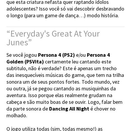
que esta criatura nefasta quer raptando ídolos
adolescentes? Isso você só vai descobrir desbravando
o longo (para um game de dança…) modo história.
“Everyday's Great At Your
Junes”
Se você jogou
Persona 4 (PS2)
e/ou
Persona 4
Golden (PSVita)
certamente leu cantando este
subtitulo, não é verdade? Este é apenas um trecho
das inesquecíveis músicas do game, que tem na trilha
sonora um de seus pontos fortes. Todo mundo, vez
ou outra, já se pegou cantando as musiquinhas da
aventura. Isso porque elas realmente grudam na
cabeça e são muito boas de se ouvir. Logo, falar bem
da parte sonora de
Dancing All Night
é chover no
molhado.
O jogo utiliza todas (sim, todas mesmo!) as