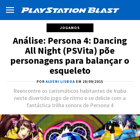
JOGAMOS
Análise: Persona 4: Dancing
All Night (PSVita) põe
personagens para balançar o
esqueleto
POR
ALVENI LISBOA
EM 28/09/2015
Reencontre os carismáticos habitantes de Inaba
neste divertido jogo de ritmo e se delicie com a
fantástica trilha sonora de Persona 4