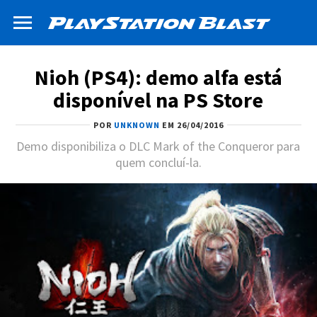
Nioh (PS4): demo alfa está
disponível na PS Store
POR
UNKNOWN
EM 26/04/2016
Demo disponibiliza o DLC Mark of the Conqueror para
quem concluí-la.