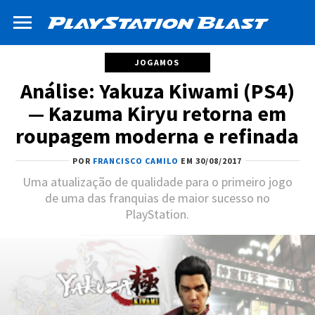
JOGAMOS
Análise: Yakuza Kiwami (PS4)
— Kazuma Kiryu retorna em
roupagem moderna e refinada
POR
FRANCISCO CAMILO
EM 30/08/2017
Uma atualização de qualidade para o primeiro jogo
de uma das franquias de maior sucesso no
PlayStation.