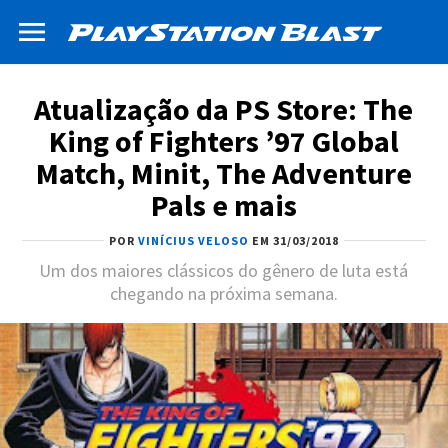
Atualização da PS Store: The
King of Fighters ’97 Global
Match, Minit, The Adventure
Pals e mais
POR
VINÍCIUS VELOSO
EM 31/03/2018
Um dos maiores clássicos do gênero de luta está
chegando na próxima semana.