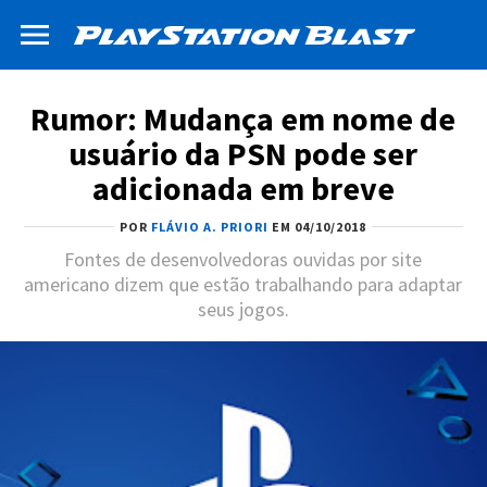
Rumor: Mudança em nome de
usuário da PSN pode ser
adicionada em breve
POR
FLÁVIO A. PRIORI
EM 04/10/2018
Fontes de desenvolvedoras ouvidas por site
americano dizem que estão trabalhando para adaptar
seus jogos.