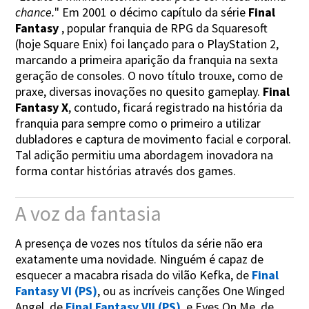
chance.
" Em 2001 o décimo capítulo da série
Final
Fantasy
, popular franquia de RPG da Squaresoft
(hoje Square Enix) foi lançado para o PlayStation 2,
marcando a primeira aparição da franquia na sexta
geração de consoles. O novo título trouxe, como de
praxe, diversas inovações no quesito gameplay.
Final
Fantasy X
, contudo, ficará registrado na história da
franquia para sempre como o primeiro a utilizar
dubladores e captura de movimento facial e corporal.
Tal adição permitiu uma abordagem inovadora na
forma contar histórias através dos games.
A voz da fantasia
A presença de vozes nos títulos da série não era
exatamente uma novidade. Ninguém é capaz de
esquecer a macabra risada do vilão Kefka, de
Final
Fantasy VI (PS)
, ou as incríveis canções One Winged
Angel, de
Final Fantasy VII (PS)
, e Eyes On Me, de