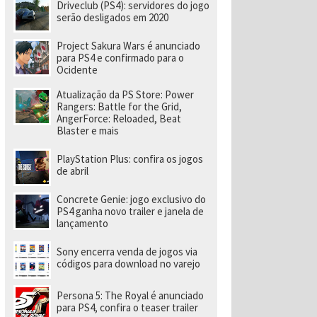
e
Driveclub (PS4): servidores do jogo
v
serão desligados em 2020
el
o
Project Sakura Wars é anunciado
ci
para PS4 e confirmado para o
d
Ocidente
a
d
e
Atualização da PS Store: Power
a
Rangers: Battle for the Grid,
o
AngerForce: Reloaded, Beat
p
Blaster e mais
o
rt
PlayStation Plus: confira os jogos
á
de abril
ti
l
Concrete Genie: jogo exclusivo do
PS4 ganha novo trailer e janela de
lançamento
Sony encerra venda de jogos via
códigos para download no varejo
Persona 5: The Royal é anunciado
para PS4, confira o teaser trailer