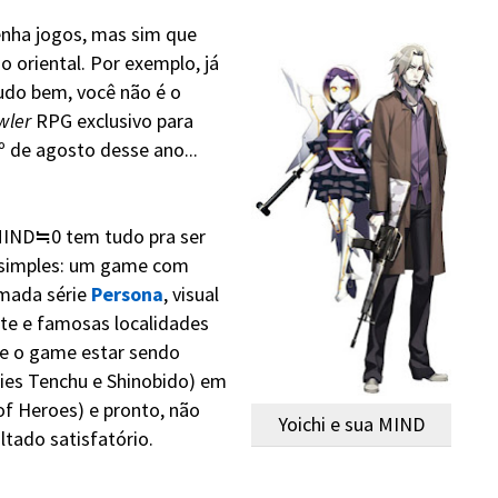
enha jogos, mas sim que
 oriental. Por exemplo, já
udo bem, você não é o
wler
RPG exclusivo para
º de agosto desse ano...
IND≒0 tem tudo pra ser
é simples: um game com
mada série
Persona
, visual
nte e famosas localidades
de o game estar sendo
ies Tenchu e Shinobido) em
of Heroes) e pronto, não
Yoichi e sua MIND
tado satisfatório.