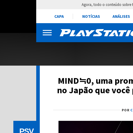
Agora, todo o conteúdo sobre 
CAPA
NOTÍCIAS
ANÁLISES
MIND≒0, uma prome
no Japão que você
POR
C
PSV