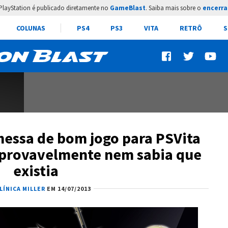
PlayStation é publicado diretamente no
GameBlast
. Saiba mais sobre o
encerra
COLUNAS
PS4
PS3
VITA
RETRÔ
S
ssa de bom jogo para PSVita
 provavelmente nem sabia que
existia
LÍNICA MILLER
EM 14/07/2013