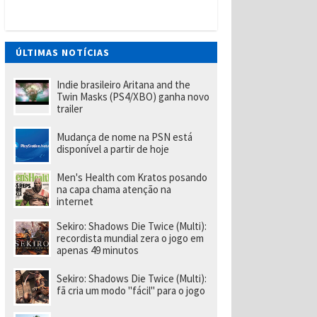
t
W
a
n
t
ÚLTIMAS NOTÍCIAS
e
d
(
Indie brasileiro Aritana and the
P
Twin Masks (PS4/XBO) ganha novo
S
trailer
Vi
t
Mudança de nome na PSN está
a
disponível a partir de hoje
)
tr
a
Men's Health com Kratos posando
z
na capa chama atenção na
u
internet
m
p
Sekiro: Shadows Die Twice (Multi):
o
recordista mundial zera o jogo em
u
apenas 49 minutos
c
o
m
Sekiro: Shadows Die Twice (Multi):
ai
fã cria um modo "fácil" para o jogo
s
d