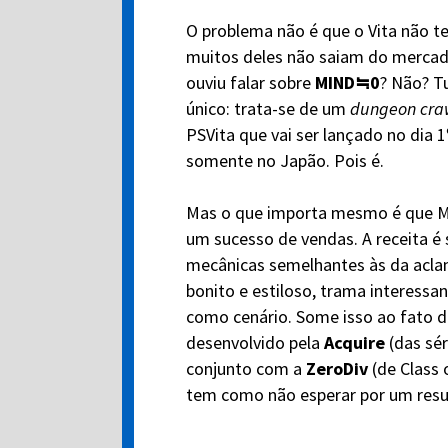
O problema não é que o Vita não t
muitos deles não saiam do mercado
ouviu falar sobre
MIND≒0
? Não? T
único: trata-se de um
dungeon cra
PSVita que vai ser lançado no dia 1
somente no Japão. Pois é.
Mas o que importa mesmo é que M
um sucesso de vendas. A receita 
mecânicas semelhantes às da acla
bonito e estiloso, trama interessa
como cenário. Some isso ao fato 
desenvolvido pela
Acquire
(das sér
conjunto com a
ZeroDiv
(de Class 
tem como não esperar por um resul