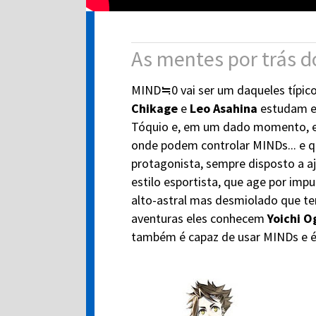
As mentes por trás 
MIND≒0 vai ser um daqueles típico
Chikage
e
Leo Asahina
estudam e
Tóquio e, em um dado momento, el
onde podem controlar MINDs... e q
protagonista, sempre disposto a a
estilo esportista, que age por imp
alto-astral mas desmiolado que t
aventuras eles conhecem
Yoichi O
também é capaz de usar MINDs e é