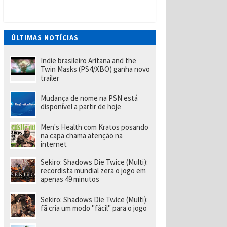
t
W
a
n
t
ÚLTIMAS NOTÍCIAS
e
d
(
Indie brasileiro Aritana and the
P
Twin Masks (PS4/XBO) ganha novo
S
trailer
Vi
t
Mudança de nome na PSN está
a
disponível a partir de hoje
)
tr
a
Men's Health com Kratos posando
z
na capa chama atenção na
u
internet
m
p
Sekiro: Shadows Die Twice (Multi):
o
recordista mundial zera o jogo em
u
apenas 49 minutos
c
o
m
Sekiro: Shadows Die Twice (Multi):
ai
fã cria um modo "fácil" para o jogo
s
d