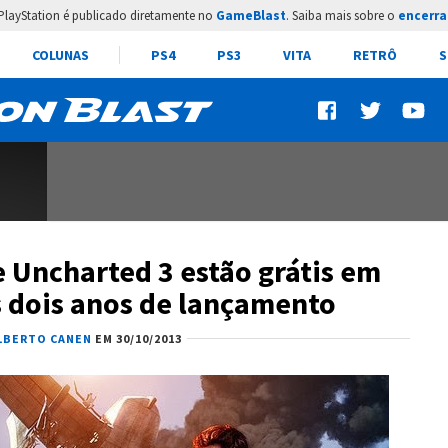
PlayStation é publicado diretamente no
GameBlast
. Saiba mais sobre o
encerra
COLUNAS
PS4
PS3
VITA
RETRÔ
S
 Uncharted 3 estão grátis em
s dois anos de lançamento
LBERTO CANEN
EM 30/10/2013