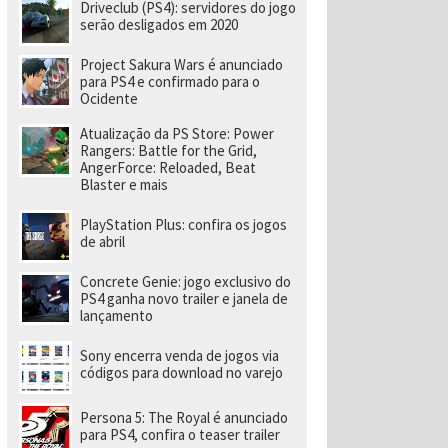
e
Driveclub (PS4): servidores do jogo
v
serão desligados em 2020
el
o
Project Sakura Wars é anunciado
ci
para PS4 e confirmado para o
d
Ocidente
a
d
e
Atualização da PS Store: Power
a
Rangers: Battle for the Grid,
o
AngerForce: Reloaded, Beat
p
Blaster e mais
o
rt
PlayStation Plus: confira os jogos
á
de abril
ti
l
Concrete Genie: jogo exclusivo do
PS4 ganha novo trailer e janela de
lançamento
Sony encerra venda de jogos via
códigos para download no varejo
Persona 5: The Royal é anunciado
para PS4, confira o teaser trailer