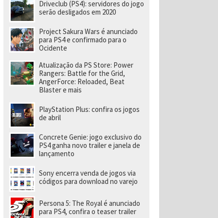
e
Driveclub (PS4): servidores do jogo
v
serão desligados em 2020
el
o
Project Sakura Wars é anunciado
ci
para PS4 e confirmado para o
d
Ocidente
a
d
e
Atualização da PS Store: Power
a
Rangers: Battle for the Grid,
o
AngerForce: Reloaded, Beat
p
Blaster e mais
o
rt
PlayStation Plus: confira os jogos
á
de abril
ti
l
Concrete Genie: jogo exclusivo do
PS4 ganha novo trailer e janela de
lançamento
Sony encerra venda de jogos via
códigos para download no varejo
Persona 5: The Royal é anunciado
para PS4, confira o teaser trailer