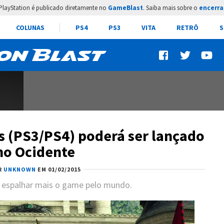
PlayStation é publicado diretamente no
GameBlast
. Saiba mais sobre o
encerra
COLUNAS
PS4
PS3
VITA
RETRÔ
S
 (PS3/PS4) poderá ser lançado
no Ocidente
R
UNKNOWN
EM 01/02/2015
 espalhar mais o game pelo mundo.