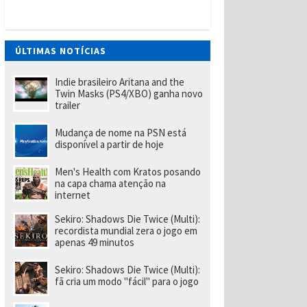
t
W
a
n
t
ÚLTIMAS NOTÍCIAS
e
d
(
Indie brasileiro Aritana and the
P
Twin Masks (PS4/XBO) ganha novo
S
trailer
Vi
t
Mudança de nome na PSN está
a
disponível a partir de hoje
)
tr
a
Men's Health com Kratos posando
z
na capa chama atenção na
u
internet
m
p
Sekiro: Shadows Die Twice (Multi):
o
recordista mundial zera o jogo em
u
apenas 49 minutos
c
o
m
Sekiro: Shadows Die Twice (Multi):
ai
fã cria um modo "fácil" para o jogo
s
d