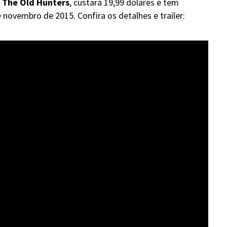
á
The Old Hunters
, custará 19,99 dólares e tem
novembro de 2015. Confira os detalhes e trailer: