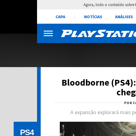
Agora, todo o conteúdo sobre 
CAPA
NOTÍCIAS
ANÁLISES
Bloodborne (PS4):
cheg
POR
F
A expansão explorará mais po
PS4