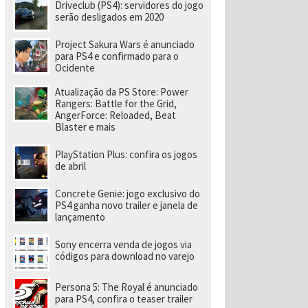
e
Driveclub (PS4): servidores do jogo
v
serão desligados em 2020
el
o
Project Sakura Wars é anunciado
ci
para PS4 e confirmado para o
d
Ocidente
a
d
e
Atualização da PS Store: Power
a
Rangers: Battle for the Grid,
o
AngerForce: Reloaded, Beat
p
Blaster e mais
o
rt
PlayStation Plus: confira os jogos
á
de abril
ti
l
Concrete Genie: jogo exclusivo do
PS4 ganha novo trailer e janela de
lançamento
Sony encerra venda de jogos via
códigos para download no varejo
Persona 5: The Royal é anunciado
para PS4, confira o teaser trailer