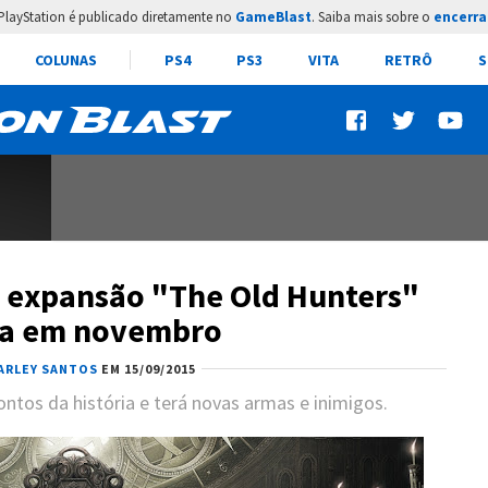
PlayStation é publicado diretamente no
GameBlast
. Saiba mais sobre o
encerra
COLUNAS
PS4
PS3
VITA
RETRÔ
S
 expansão "The Old Hunters"
a em novembro
ARLEY SANTOS
EM 15/09/2015
ntos da história e terá novas armas e inimigos.