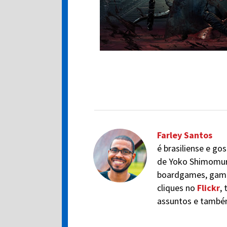
Farley Santos
é brasiliense e go
de Yoko Shimomura
boardgames, game 
cliques no
Flickr
,
assuntos e també