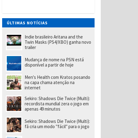
t
W
a
n
t
ÚLTIMAS NOTÍCIAS
e
d
(
Indie brasileiro Aritana and the
P
Twin Masks (PS4/XBO) ganha novo
S
trailer
Vi
t
Mudança de nome na PSN está
a
disponível a partir de hoje
)
tr
a
Men's Health com Kratos posando
z
na capa chama atenção na
u
internet
m
p
Sekiro: Shadows Die Twice (Multi):
o
recordista mundial zera o jogo em
u
apenas 49 minutos
c
o
m
Sekiro: Shadows Die Twice (Multi):
ai
fã cria um modo "fácil" para o jogo
s
d