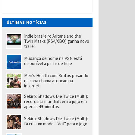
t
W
a
n
t
ÚLTIMAS NOTÍCIAS
e
d
(
Indie brasileiro Aritana and the
P
Twin Masks (PS4/XBO) ganha novo
S
trailer
Vi
t
Mudança de nome na PSN está
a
disponível a partir de hoje
)
tr
a
Men's Health com Kratos posando
z
na capa chama atenção na
u
internet
m
p
Sekiro: Shadows Die Twice (Multi):
o
recordista mundial zera o jogo em
u
apenas 49 minutos
c
o
m
Sekiro: Shadows Die Twice (Multi):
ai
fã cria um modo "fácil" para o jogo
s
d