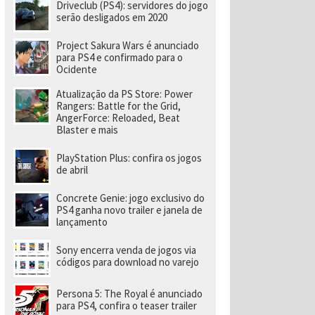
e
Driveclub (PS4): servidores do jogo
v
serão desligados em 2020
el
o
Project Sakura Wars é anunciado
ci
para PS4 e confirmado para o
d
Ocidente
a
d
e
Atualização da PS Store: Power
a
Rangers: Battle for the Grid,
o
AngerForce: Reloaded, Beat
p
Blaster e mais
o
rt
PlayStation Plus: confira os jogos
á
de abril
ti
l
Concrete Genie: jogo exclusivo do
PS4 ganha novo trailer e janela de
lançamento
Sony encerra venda de jogos via
códigos para download no varejo
Persona 5: The Royal é anunciado
para PS4, confira o teaser trailer