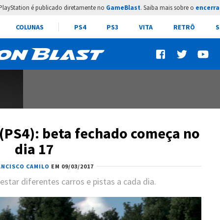
PlayStation é publicado diretamente no
GameBlast
. Saiba mais sobre o
encerra
COLUNAS
PS4
PS3
VITA
RETRÔ
S
(PS4): beta fechado começa no
dia 17
ANCISCO CAMILO
EM 09/03/2017
star diferentes carros e pistas a cada dia.