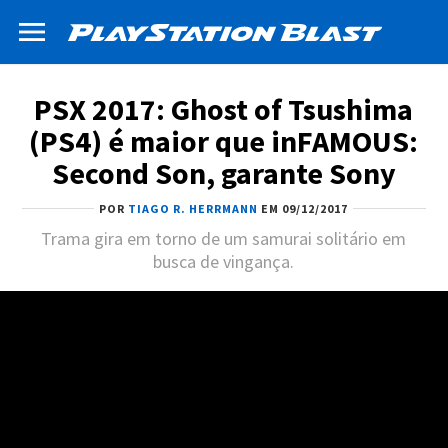
PSX 2017: Ghost of Tsushima
(PS4) é maior que inFAMOUS:
Second Son, garante Sony
POR
TIAGO R. HERRMANN
EM 09/12/2017
Trama gira em torno de um samurai solitário em
busca de vingança.