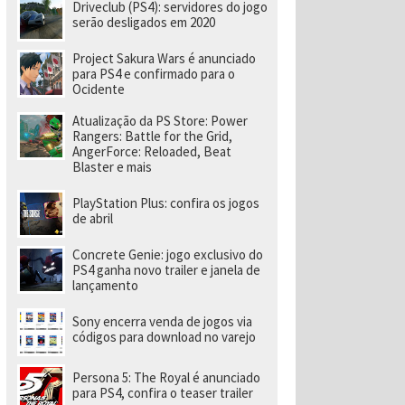
e
Driveclub (PS4): servidores do jogo
v
serão desligados em 2020
el
o
Project Sakura Wars é anunciado
ci
para PS4 e confirmado para o
d
Ocidente
a
d
e
Atualização da PS Store: Power
a
Rangers: Battle for the Grid,
o
AngerForce: Reloaded, Beat
p
Blaster e mais
o
rt
PlayStation Plus: confira os jogos
á
de abril
ti
l
Concrete Genie: jogo exclusivo do
PS4 ganha novo trailer e janela de
lançamento
Sony encerra venda de jogos via
códigos para download no varejo
Persona 5: The Royal é anunciado
para PS4, confira o teaser trailer