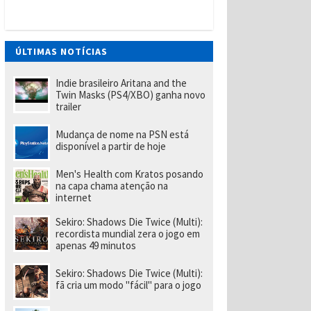
t
W
a
n
t
ÚLTIMAS NOTÍCIAS
e
d
(
Indie brasileiro Aritana and the
P
Twin Masks (PS4/XBO) ganha novo
S
trailer
Vi
t
Mudança de nome na PSN está
a
disponível a partir de hoje
)
tr
a
Men's Health com Kratos posando
z
na capa chama atenção na
u
internet
m
p
Sekiro: Shadows Die Twice (Multi):
o
recordista mundial zera o jogo em
u
apenas 49 minutos
c
o
m
Sekiro: Shadows Die Twice (Multi):
ai
fã cria um modo "fácil" para o jogo
s
d