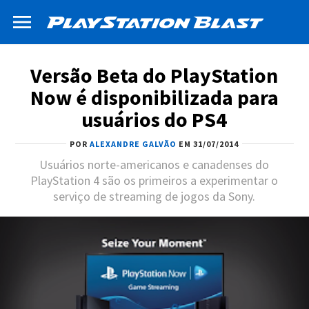
Versão Beta do PlayStation
Now é disponibilizada para
usuários do PS4
POR
ALEXANDRE GALVÃO
EM 31/07/2014
Usuários norte-americanos e canadenses do
PlayStation 4 são os primeiros a experimentar o
serviço de streaming de jogos da Sony.