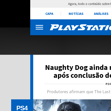
Agora, todo o conteúdo sobre 
CAPA
NOTÍCIAS
ANÁLISES
Naughty Dog ainda n
após conclusão de
PO
Produtores afirmam que The Last 
PS4