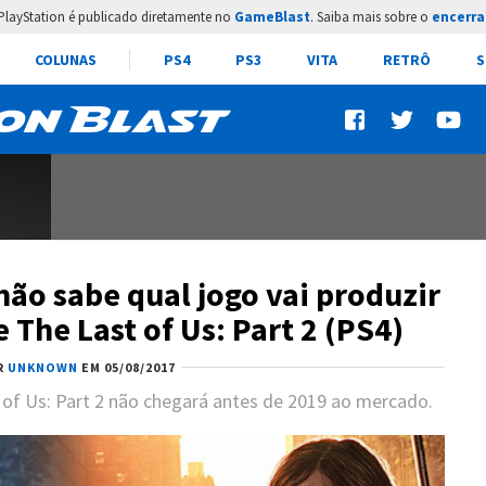
PlayStation é publicado diretamente no
GameBlast
. Saiba mais sobre o
encerra
COLUNAS
PS4
PS3
VITA
RETRÔ
S
ão sabe qual jogo vai produzir
 The Last of Us: Part 2 (PS4)
R
UNKNOWN
EM 05/08/2017
of Us: Part 2 não chegará antes de 2019 ao mercado.