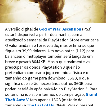
A versão digital de
God of War: Ascension
(PS3)
estará disponível a partir de amanhã, com a
atualização semanal da PlayStation Store americana.
O valor ainda não foi revelado, mas estima-se que
fique em 39,99 dólares. Um novo patch (1.12) para
balancear o multiplayer também será lançado em
breve e pesará 8644KB. Mas o que realmente vai
preocupar os donos PlayStation 3 que não
pretendiam comprar o jogo em mídia física é o
tamanho do game para download: 36GB, o que
significa que serão necessários outros 36GB para
poder instalá-lo após baixá-lo no PlayStation 3. Para
se ter uma ideia, em termos de comparação,
Grand
Theft Auto V
tem apenas 18GB (metade do
tamanho) e
The Last of Us
, 26GB. Para o pessoal