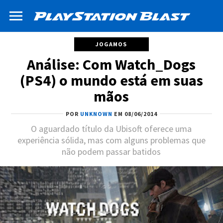
JOGAMOS
Análise: Com Watch_Dogs
(PS4) o mundo está em suas
mãos
POR
UNKNOWN
EM 08/06/2014
O aguardado título da Ubisoft oferece uma
experiência sólida, mas com alguns problemas que
não podem passar batidos