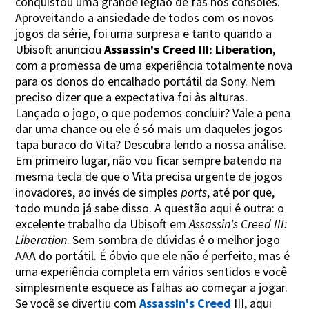
conquistou uma grande legião de fãs nos consoles.
Aproveitando a ansiedade de todos com os novos
jogos da série, foi uma surpresa e tanto quando a
Ubisoft anunciou
Assassin's Creed III: Liberation
,
com a promessa de uma experiência totalmente nova
para os donos do encalhado portátil da Sony. Nem
preciso dizer que a expectativa foi às alturas.
Lançado o jogo, o que podemos concluir? Vale a pena
dar uma chance ou ele é só mais um daqueles jogos
tapa buraco do Vita? Descubra lendo a nossa análise.
Em primeiro lugar, não vou ficar sempre batendo na
mesma tecla de que o Vita precisa urgente de jogos
inovadores, ao invés de simples
ports
, até por que,
todo mundo já sabe disso. A questão aqui é outra: o
excelente trabalho da Ubisoft em
Assassin's Creed III:
Liberation
. Sem sombra de dúvidas é o melhor jogo
AAA do portátil. É óbvio que ele não é perfeito, mas é
uma experiência completa em vários sentidos e você
simplesmente esquece as falhas ao começar a jogar.
Se você se divertiu com
Assassin's Creed
III, aqui